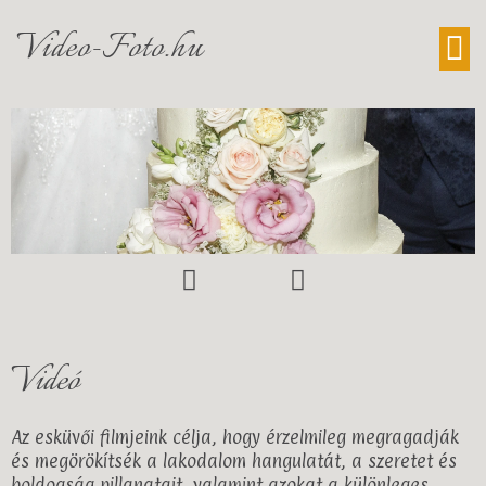
Video-Foto.hu
Videó
Az esküvői filmjeink célja, hogy érzelmileg megragadják
és megörökítsék a lakodalom hangulatát, a szeretet és
boldogság pillanatait, valamint azokat a különleges