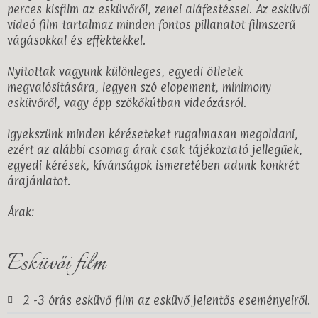
perces kisfilm az esküvőről, zenei aláfestéssel. Az esküvői
videó film tartalmaz minden fontos pillanatot filmszerű
vágásokkal és effektekkel.
Nyitottak vagyunk különleges, egyedi ötletek
megvalósítására, legyen szó elopement, minimony
esküvőről, vagy épp szökőkútban videózásról.
Igyekszünk minden kéréseteket rugalmasan megoldani,
ezért az alábbi csomag árak csak tájékoztató jellegűek,
egyedi kérések, kívánságok ismeretében adunk konkrét
árajánlatot.
Árak:
Esküvői film
2 -3 órás esküvő film az esküvő jelentős eseményeiről.