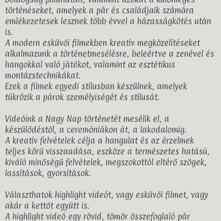
történéseket, amelyek a pár és családjaik számára
emlékezetesek lesznek több évvel a házasságkötés után
is.
A modern esküvői filmekben kreatív megközelítéseket
alkalmazunk a történetmesélésre, beleértve a zenével és
hangokkal való játékot, valamint az esztétikus
montázstechnikákat.
Ezek a filmek egyedi stílusban készülnek, amelyek
tükrözik a párok személyiségét és stílusát.
Videóink a Nagy Nap történetét mesélik el, a
készülődéstől, a ceremóniákon át, a lakodalomig.
A kreatív felvételek célja a hangulat és az érzelmek
teljes körű visszaadása, eszköze a természetes hatású,
kiváló minőségű felvételek, megszokottól eltérő szögek,
lassítások, gyorsítások.
Választhatok highlight videót, vagy esküvői filmet, vagy
akár a kettőt együtt is.
A highlight videó egy rövid, tömör összefoglaló pár