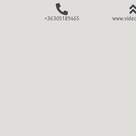
+36305189465
www.video